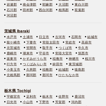
岩瀬郡
南会津郡
耶麻郡
大沼郡
東白川郡
石川郡
田村郡
西白河郡
相馬郡
双葉郡
河沼郡
茨城県 Ibaraki
水戸市
土浦市
日立市
古河市
石岡市
結城市
龍ケ崎市
下妻市
常陸太田市
常総市
高萩市
北茨城市
笠間市
取手市
つくば市
牛久市
鹿嶋市
潮来市
守谷市
常陸大宮市
筑西市
坂東市
かすみがうら市
稲敷市
神栖市
桜川市
行方市
つくばみらい市
鉾田市
東茨城郡
小美玉市
久慈郡
稲敷郡
結城郡
猿島郡
北相馬郡
那珂郡
那珂市
ひたちなか市
栃木県 Tochigi
宇都宮市
足利市
栃木市
佐野市
鹿沼市
日光市
小山市
下野市
芳賀郡
河内郡