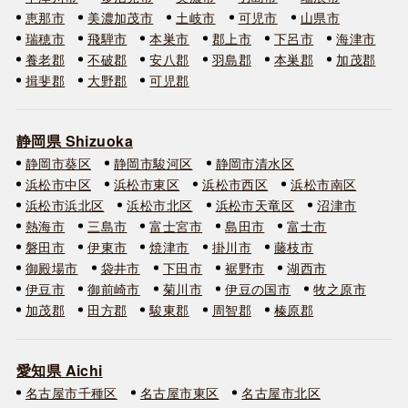
恵那市
美濃加茂市
土岐市
可児市
山県市
瑞穂市
飛騨市
本巣市
郡上市
下呂市
海津市
養老郡
不破郡
安八郡
羽島郡
本巣郡
加茂郡
揖斐郡
大野郡
可児郡
静岡県 Shizuoka
静岡市葵区
静岡市駿河区
静岡市清水区
浜松市中区
浜松市東区
浜松市西区
浜松市南区
浜松市浜北区
浜松市北区
浜松市天竜区
沼津市
熱海市
三島市
富士宮市
島田市
富士市
磐田市
伊東市
焼津市
掛川市
藤枝市
御殿場市
袋井市
下田市
裾野市
湖西市
伊豆市
御前崎市
菊川市
伊豆の国市
牧之原市
加茂郡
田方郡
駿東郡
周智郡
榛原郡
愛知県 Aichi
名古屋市千種区
名古屋市東区
名古屋市北区