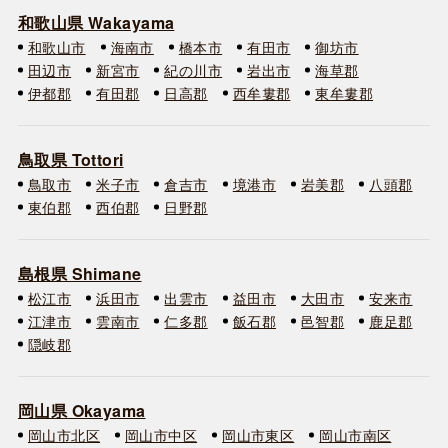
和歌山県 Wakayama
和歌山市
海南市
橋本市
有田市
御坊市
田辺市
新宮市
紀の川市
岩出市
海草郡
伊都郡
有田郡
日高郡
西牟婁郡
東牟婁郡
鳥取県 Tottori
鳥取市
米子市
倉吉市
境港市
岩美郡
八頭郡
東伯郡
西伯郡
日野郡
島根県 Shimane
松江市
浜田市
出雲市
益田市
大田市
安来市
江津市
雲南市
仁多郡
飯石郡
邑智郡
鹿足郡
隠岐郡
岡山県 Okayama
岡山市北区
岡山市中区
岡山市東区
岡山市南区