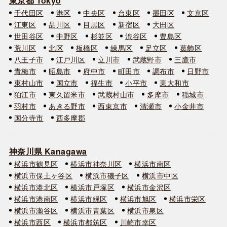
東京都 Tokyo
千代田区
港区
中央区
台東区
墨田区
文京区
江東区
品川区
目黒区
新宿区
大田区
世田谷区
中野区
杉並区
渋谷区
豊島区
荒川区
北区
板橋区
練馬区
足立区
葛飾区
八王子市
江戸川区
立川市
武蔵野市
三鷹市
青梅市
昭島市
府中市
町田市
調布市
日野市
東村山市
国立市
福生市
小平市
東大和市
狛江市
東久留米市
武蔵村山市
多摩市
稲城市
羽村市
あきる野市
西東京市
清瀬市
小金井市
国分寺市
西多摩郡
神奈川県 Kanagawa
横浜市鶴見区
横浜市神奈川区
横浜市南区
横浜市保土ヶ谷区
横浜市磯子区
横浜市中区
横浜市港北区
横浜市戸塚区
横浜市金沢区
横浜市港南区
横浜市緑区
横浜市旭区
横浜市栄区
横浜市瀬谷区
横浜市青葉区
横浜市泉区
横浜市西区
横浜市都筑区
川崎市幸区