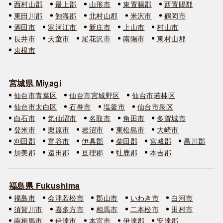
西村山郡
最上郡
山形市
東置賜郡
西置賜郡
東田川郡
飽海郡
北村山郡
米沢市
鶴岡市
酒田市
寒河江市
新庄市
上山市
村山市
長井市
天童市
尾花沢市
南陽市
東村山郡
東根市
宮城県 Miyagi
仙台市青葉区
仙台市宮城野区
仙台市若林区
仙台市太白区
石巻市
塩釜市
仙台市泉区
白石市
気仙沼市
名取市
角田市
多賀城市
登米市
栗原市
岩沼市
東松島市
大崎市
刈田郡
富谷市
伊具郡
柴田郡
宮城郡
黒川郡
加美郡
遠田郡
亘理郡
牡鹿郡
本吉郡
福島県 Fukushima
福島市
会津若松市
郡山市
いわき市
白河市
須賀川市
喜多方市
相馬市
二本松市
田村市
南相馬市
伊達市
本宮市
伊達郡
安達郡