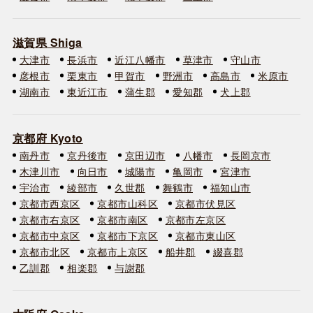
滋賀県 Shiga
大津市
長浜市
近江八幡市
草津市
守山市
彦根市
栗東市
甲賀市
野洲市
高島市
米原市
湖南市
東近江市
蒲生郡
愛知郡
犬上郡
京都府 Kyoto
南丹市
京丹後市
京田辺市
八幡市
長岡京市
木津川市
向日市
城陽市
亀岡市
宮津市
宇治市
綾部市
久世郡
舞鶴市
福知山市
京都市西京区
京都市山科区
京都市伏見区
京都市右京区
京都市南区
京都市左京区
京都市中京区
京都市下京区
京都市東山区
京都市北区
京都市上京区
船井郡
綴喜郡
乙訓郡
相楽郡
与謝郡