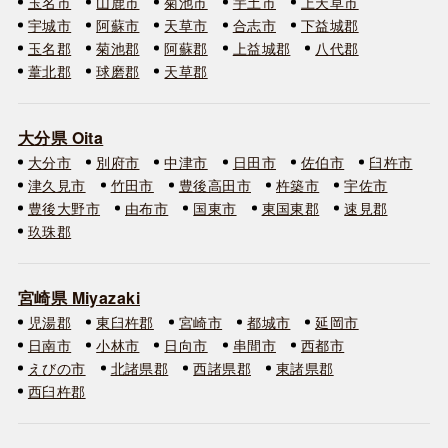
玉名市
山鹿市
菊池市
宇土市
上天草市
宇城市
阿蘇市
天草市
合志市
下益城郡
玉名郡
菊池郡
阿蘇郡
上益城郡
八代郡
葦北郡
球磨郡
天草郡
大分県 Oita
大分市
別府市
中津市
日田市
佐伯市
臼杵市
津久見市
竹田市
豊後高田市
杵築市
宇佐市
豊後大野市
由布市
国東市
東国東郡
速見郡
玖珠郡
宮崎県 Miyazaki
児湯郡
東臼杵郡
宮崎市
都城市
延岡市
日南市
小林市
日向市
串間市
西都市
えびの市
北諸県郡
西諸県郡
東諸県郡
西臼杵郡