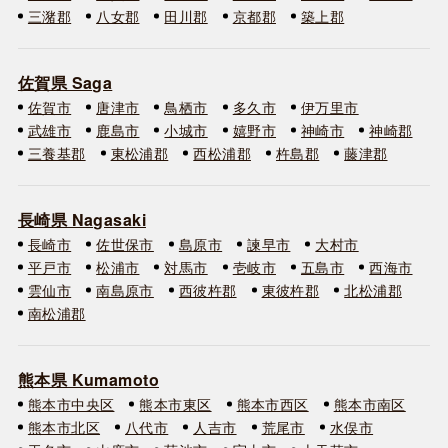
三潴郡
八女郡
田川郡
京都郡
築上郡
佐賀県 Saga
佐賀市
唐津市
鳥栖市
多久市
伊万里市
武雄市
鹿島市
小城市
嬉野市
神崎市
神崎郡
三養基郡
東松浦郡
西松浦郡
杵島郡
藤津郡
長崎県 Nagasaki
長崎市
佐世保市
島原市
諫早市
大村市
平戸市
松浦市
対馬市
壱岐市
五島市
西海市
雲仙市
南島原市
西彼杵郡
東彼杵郡
北松浦郡
南松浦郡
熊本県 Kumamoto
熊本市中央区
熊本市東区
熊本市西区
熊本市南区
熊本市北区
八代市
人吉市
荒尾市
水俣市