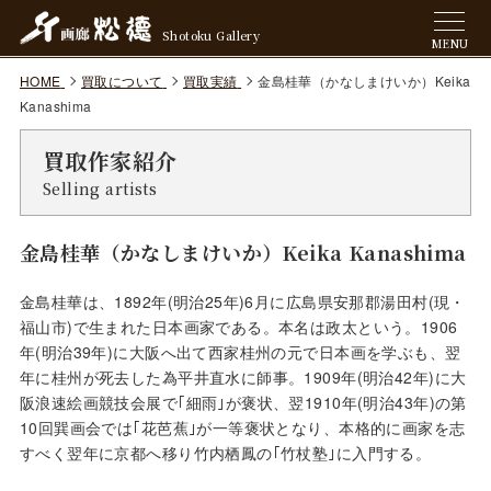
Shotoku Gallery
MENU
HOME
買取について
買取実績
金島桂華（かなしまけいか）Keika
Kanashima
買取作家紹介
Selling artists
金島桂華（かなしまけいか）Keika Kanashima
金島桂華は、1892年(明治25年)6月に広島県安那郡湯田村(現・
福山市)で生まれた日本画家である。本名は政太という。1906
年(明治39年)に大阪へ出て西家桂州の元で日本画を学ぶも、翌
年に桂州が死去した為平井直水に師事。1909年(明治42年)に大
阪浪速絵画競技会展で｢細雨｣が褒状、翌1910年(明治43年)の第
10回巽画会では｢花芭蕉｣が一等褒状となり、本格的に画家を志
すべく翌年に京都へ移り竹内栖鳳の｢竹杖塾｣に入門する。