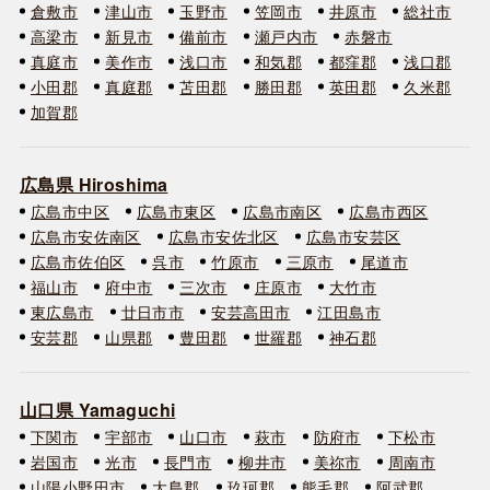
倉敷市
津山市
玉野市
笠岡市
井原市
総社市
高梁市
新見市
備前市
瀬戸内市
赤磐市
真庭市
美作市
浅口市
和気郡
都窪郡
浅口郡
小田郡
真庭郡
苫田郡
勝田郡
英田郡
久米郡
加賀郡
広島県 Hiroshima
広島市中区
広島市東区
広島市南区
広島市西区
広島市安佐南区
広島市安佐北区
広島市安芸区
広島市佐伯区
呉市
竹原市
三原市
尾道市
福山市
府中市
三次市
庄原市
大竹市
東広島市
廿日市市
安芸高田市
江田島市
安芸郡
山県郡
豊田郡
世羅郡
神石郡
山口県 Yamaguchi
下関市
宇部市
山口市
萩市
防府市
下松市
岩国市
光市
長門市
柳井市
美祢市
周南市
山陽小野田市
大島郡
玖珂郡
熊毛郡
阿武郡