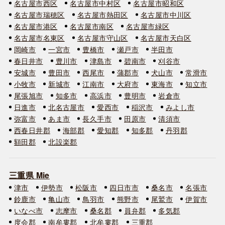
名古屋市西区
名古屋市中村区
名古屋市昭和区
名古屋市瑞穂区
名古屋市熱田区
名古屋市中川区
名古屋市港区
名古屋市南区
名古屋市緑区
名古屋市名東区
名古屋市守山区
名古屋市天白区
岡崎市
一宮市
豊橋市
瀬戸市
半田市
春日井市
豊川市
津島市
碧南市
刈谷市
安城市
豊田市
西尾市
蒲郡市
犬山市
常滑市
小牧市
新城市
江南市
大府市
東海市
知立市
尾張旭市
知多市
高浜市
豊明市
岩倉市
日進市
北名古屋市
愛西市
稲沢市
みよし市
弥富市
あま市
長久手市
田原市
清須市
西春日井郡
海部郡
愛知郡
知多郡
丹羽郡
額田郡
北設楽郡
三重県 Mie
津市
伊勢市
松阪市
四日市市
桑名市
名張市
鈴鹿市
亀山市
鳥羽市
熊野市
尾鷲市
伊賀市
いなべ市
志摩市
桑名郡
員弁郡
多気郡
度会郡
南牟婁郡
北牟婁郡
三重郡