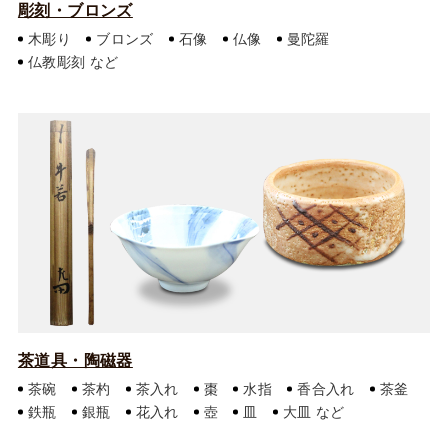
彫刻・ブロンズ
木彫り
ブロンズ
石像
仏像
曼陀羅
仏教彫刻
茶道具・陶磁器
茶碗
茶杓
茶入れ
棗
水指
香合入れ
茶釜
鉄瓶
銀瓶
花入れ
壺
皿
大皿