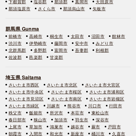
下都賀郡
塩谷郡
那須郡
真岡市
大田原市
那須塩原市
さくら市
那須烏山市
矢板市
群馬県 Gunma
前橋市
高崎市
桐生市
太田市
沼田市
館林市
渋川市
伊勢崎市
藤岡市
安中市
みどり市
北群馬郡
多野郡
富岡市
吾妻郡
利根郡
佐波郡
邑楽郡
甘楽郡
埼玉県 Saitama
さいたま市西区
さいたま市北区
さいたま市大宮区
さいたま市中央区
さいたま市桜区
さいたま市浦和区
さいたま市見沼区
さいたま市南区
さいたま市岩槻区
さいたま市緑区
川越市
熊谷市
川口市
行田市
秩父市
飯能市
所沢市
本荘市
東松山市
春日部市
狭山市
加須市
羽生市
深谷市
上尾市
草加市
鴻巣市
越谷市
蕨市
戸田市
朝霞市
入間市
和光市
新座市
桶川市
久喜市