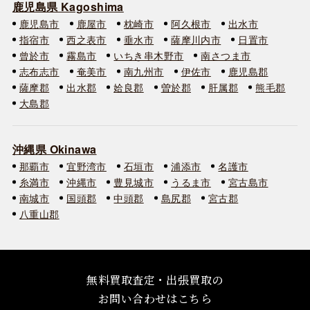
鹿児島県 Kagoshima
鹿児島市
鹿屋市
枕崎市
阿久根市
出水市
指宿市
西之表市
垂水市
薩摩川内市
日置市
曾於市
霧島市
いちき串木野市
南さつま市
志布志市
奄美市
南九州市
伊佐市
鹿児島郡
薩摩郡
出水郡
姶良郡
曽於郡
肝属郡
熊毛郡
大島郡
沖縄県 Okinawa
那覇市
宜野湾市
石垣市
浦添市
名護市
糸満市
沖縄市
豊見城市
うるま市
宮古島市
南城市
国頭郡
中頭郡
島尻郡
宮古郡
八重山郡
無料買取査定・出張買取の
お問い合わせはこちら