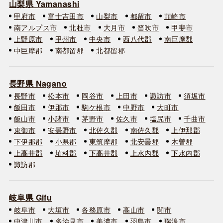
山梨県 Yamanashi
甲府市
富士吉田市
山梨市
都留市
韮崎市
南アルプス市
北杜市
大月市
笛吹市
甲斐市
上野原市
甲州市
中央市
西八代郡
南巨摩郡
中巨摩郡
南都留郡
北都留郡
長野県 Nagano
長野市
松本市
岡谷市
上田市
諏訪市
須坂市
飯田市
伊那市
駒ケ根市
中野市
大町市
飯山市
小諸市
茅野市
佐久市
塩尻市
千曲市
東御市
安曇野市
北佐久郡
南佐久郡
上伊那郡
下伊那郡
小県郡
東筑摩郡
北安曇郡
木曽郡
上高井郡
埴科郡
下高井郡
上水内郡
下水内郡
諏訪郡
岐阜県 Gifu
岐阜市
大垣市
各務原市
高山市
関市
中津川市
多治見市
美濃市
羽島市
瑞浪市