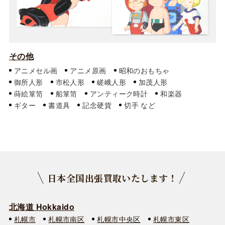
その他
アニメセル画
アニメ原画
昭和のおもちゃ
御所人形
市松人形
嵯峨人形
加茂人形
蒔絵箪笥
船箪笥
アンティーク時計
和楽器
ギター
書道具
記念硬貨
切手
日本全国出張買取いたします！
北海道 Hokkaido
札幌市
札幌市南区
札幌市中央区
札幌市東区