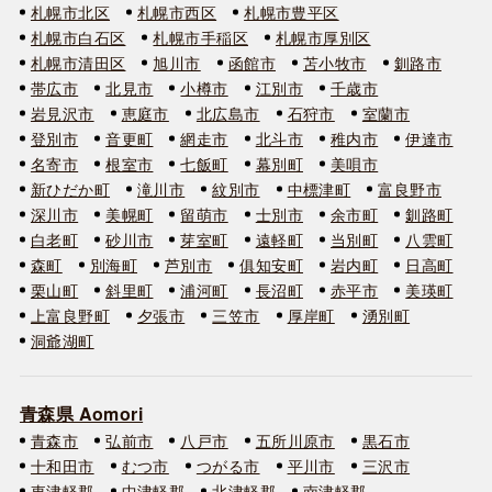
札幌市北区
札幌市西区
札幌市豊平区
札幌市白石区
札幌市手稲区
札幌市厚別区
札幌市清田区
旭川市
函館市
苫小牧市
釧路市
帯広市
北見市
小樽市
江別市
千歳市
岩見沢市
恵庭市
北広島市
石狩市
室蘭市
登別市
音更町
網走市
北斗市
稚内市
伊達市
名寄市
根室市
七飯町
幕別町
美唄市
新ひだか町
滝川市
紋別市
中標津町
富良野市
深川市
美幌町
留萌市
士別市
余市町
釧路町
白老町
砂川市
芽室町
遠軽町
当別町
八雲町
森町
別海町
芦別市
俱知安町
岩内町
日高町
栗山町
斜里町
浦河町
長沼町
赤平市
美瑛町
上富良野町
夕張市
三笠市
厚岸町
湧別町
洞爺湖町
青森県 Aomori
青森市
弘前市
八戸市
五所川原市
黒石市
十和田市
むつ市
つがる市
平川市
三沢市
東津軽郡
中津軽郡
北津軽郡
南津軽郡