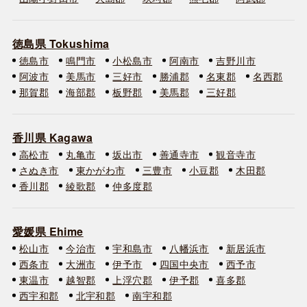
徳島県 Tokushima
徳島市
鳴門市
小松島市
阿南市
吉野川市
阿波市
美馬市
三好市
勝浦郡
名東郡
名西郡
那賀郡
海部郡
板野郡
美馬郡
三好郡
香川県 Kagawa
高松市
丸亀市
坂出市
善通寺市
観音寺市
さぬき市
東かがわ市
三豊市
小豆郡
木田郡
香川郡
綾歌郡
仲多度郡
愛媛県 Ehime
松山市
今治市
宇和島市
八幡浜市
新居浜市
西条市
大洲市
伊予市
四国中央市
西予市
東温市
越智郡
上浮穴郡
伊予郡
喜多郡
西宇和郡
北宇和郡
南宇和郡