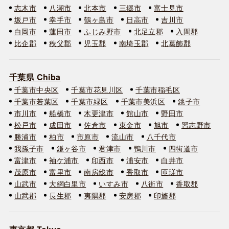
志木市
八潮市
北本市
三郷市
富士見市
坂戸市
幸手市
鶴ヶ島市
日高市
吉川市
白岡市
蓮田市
ふじみ野市
北足立郡
入間郡
比企郡
秩父郡
児玉郡
南埼玉郡
北葛飾郡
千葉県 Chiba
千葉市中央区
千葉市花見川区
千葉市稲毛区
千葉市若葉区
千葉市緑区
千葉市美浜区
銚子市
市川市
船橋市
木更津市
館山市
野田市
松戸市
成田市
佐倉市
東金市
旭市
習志野市
勝浦市
柏市
市原市
流山市
八千代市
我孫子市
鎌ヶ谷市
君津市
鴨川市
四街道市
富津市
袖ケ浦市
印西市
浦安市
白井市
茂原市
富里市
南房総市
香取市
匝瑳市
山武市
大網白里市
いすみ市
八街市
香取郡
山武郡
長生郡
夷隅郡
安房郡
印旛郡