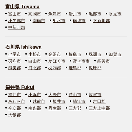
富山県 Toyama
富山市
高岡市
魚津市
滑川市
黒部市
氷見市
小矢部市
南砺市
射水市
砺波市
下新川郡
中新川郡
石川県 Ishikawa
七尾市
小松市
金沢市
輪島市
珠洲市
加賀市
羽咋市
白山市
かほく市
野々市市
能美市
能美郡
河北郡
羽咋郡
鹿島郡
鳳珠郡
福井県 Fukui
福井市
小浜市
大野市
勝山市
敦賀市
あわら市
越前市
坂井市
鯖江市
吉田郡
今立郡
南条郡
丹生郡
三方郡
三方上中郡
大飯郡