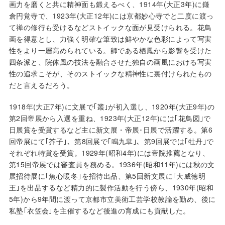
画力を磨くと共に精神面も鍛えるべく、1914年(大正3年)に鎌
倉円覚寺で、1923年(大正12年)には京都妙心寺でと二度に渡っ
て禅の修行も受けるなどストイックな面が見受けられる。花鳥
画を得意とし、力強く明確な筆致は鮮やかな色彩によって写実
性をより一層高められている。師である栖鳳から影響を受けた
四条派と、院体風の技法を融合させた独自の画風における写実
性の追求こそが、そのストイックな精神性に裏付けられたもの
だと言えるだろう。
1918年(大正7年)に文展で｢叢｣が初入選し、1920年(大正9年)の
第2回帝展から入選を重ね、1923年(大正12年)には｢花鳥図｣で
日展賞を受賞するなど主に新文展・帝展･日展で活躍する。第6
回帝展にて｢芥子｣、第8回展で｢鳴九皐｣、第9回展では｢牡丹｣で
それぞれ特賞を受賞。1929年(昭和4年)には帝院推薦となり、
第15回帝展では審査員を務める。1936年(昭和11年)には秋の文
展招待展に｢魚心暖冬｣を招待出品、第5回新文展に｢大威徳明
王｣を出品するなど精力的に製作活動を行う傍ら、1930年(昭和
5年)から9年間に渡って京都市立美術工芸学校教諭を勤め、後に
私塾｢衣笠会｣を主催するなど後進の育成にも貢献した。