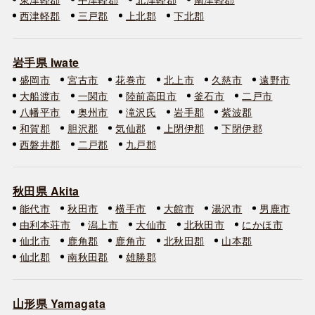
西津軽郡
三戸郡
上北郡
下北郡
岩手県 Iwate
盛岡市
宮古市
花巻市
北上市
久慈市
遠野市
大船渡市
一関市
陸前高田市
釜石市
二戸市
八幡平市
奥州市
滝沢氏
岩手郡
紫波郡
和賀郡
胆沢郡
気仙郡
上閉伊郡
下閉伊郡
西磐井郡
二戸郡
九戸郡
秋田県 Akita
能代市
秋田市
横手市
大館市
湯沢市
男鹿市
由利本荘市
潟上市
大仙市
北秋田市
にかほ市
仙北市
鹿角郡
鹿角市
北秋田郡
山本郡
仙北郡
南秋田郡
雄勝郡
山形県 Yamagata