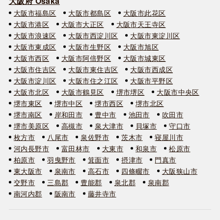
大阪府 Osaka
大阪市福島区
大阪市都島区
大阪市此花区
大阪市港区
大阪市大正区
大阪市天王寺区
大阪市浪速区
大阪市西淀川区
大阪市東淀川区
大阪市東成区
大阪市生野区
大阪市旭区
大阪市西区
大阪市阿倍野区
大阪市城東区
大阪市住吉区
大阪市東住吉区
大阪市西成区
大阪市淀川区
大阪市住之江区
大阪市平野区
大阪市北区
大阪市鶴見区
堺市堺区
大阪市中央区
堺市東区
堺市中区
堺市西区
堺市北区
堺市南区
岸和田市
豊中市
池田市
吹田市
堺市美原区
高槻市
泉大津市
貝塚市
守口市
枚方市
八尾市
泉佐野市
茨木市
寝屋川市
河内長野市
富田林市
大東市
和泉市
松原市
柏原市
羽曳野市
箕面市
摂津市
門真市
東大阪市
泉南市
高石市
四條畷市
大阪狭山市
交野市
三島郡
豊能郡
泉北郡
泉南郡
南河内郡
阪南市
藤井寺市