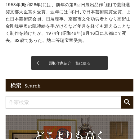
1953年(昭和28年)には、前年の第8回日展出品作｢鯉｣で芸能選
奨文部大臣賞を受賞、翌年には｢冬田｣で日本芸術院賞受賞、ま
た日本芸術院会員、日展理事、京都市文化功労者となり高野山
金剛峰寺奥の院襖絵を手がけるなど年月を経ても衰えることな
く制作を続けたが、1974年(昭和49年)9月16日に京都にて死
去。82歳であった。勲二等瑞宝章受賞。
買取作家紹介一覧に戻る
検索
Search