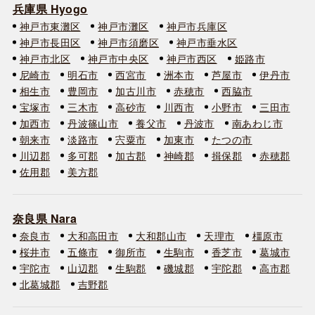
兵庫県 Hyogo
神戸市東灘区
神戸市灘区
神戸市兵庫区
神戸市長田区
神戸市須磨区
神戸市垂水区
神戸市北区
神戸市中央区
神戸市西区
姫路市
尼崎市
明石市
西宮市
洲本市
芦屋市
伊丹市
相生市
豊岡市
加古川市
赤穂市
西脇市
宝塚市
三木市
高砂市
川西市
小野市
三田市
加西市
丹波篠山市
養父市
丹波市
南あわじ市
朝来市
淡路市
宍粟市
加東市
たつの市
川辺郡
多可郡
加古郡
神崎郡
揖保郡
赤穂郡
佐用郡
美方郡
奈良県 Nara
奈良市
大和高田市
大和郡山市
天理市
橿原市
桜井市
五條市
御所市
生駒市
香芝市
葛城市
宇陀市
山辺郡
生駒郡
磯城郡
宇陀郡
高市郡
北葛城郡
吉野郡