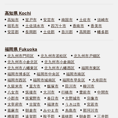
高知県 Kochi
高知市
室戸市
安芸市
南国市
土佐市
須崎市
宿毛市
土佐清水市
四万十市
香南市
香美市
安芸郡
長岡郡
土佐郡
吾川郡
高岡郡
幡多郡
福岡県 Fukuoka
北九州市門司区
北九州市若松区
北九州市戸畑区
北九州市小倉北区
北九州市小倉南区
北九州市八幡東区
北九州市八幡西区
福岡市東区
福岡市博多区
福岡市中央区
福岡市南区
福岡市西区
福岡市城南区
福岡市早良区
大牟田市
久留米市
直方市
飯塚市
田川市
柳川市
八女市
筑後市
大川市
行橋市
豊前市
中間市
小郡市
筑紫野市
春日市
大野城市
宗像市
太宰府市
古賀市
福津市
うきは市
宮若市
嘉麻市
朝倉市
みやま市
糸島市
那珂川市
糟屋郡
遠賀郡
鞍手郡
嘉穂郡
朝倉郡
三井郡