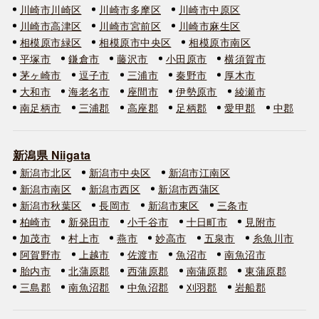
川崎市川崎区
川崎市多摩区
川崎市中原区
川崎市高津区
川崎市宮前区
川崎市麻生区
相模原市緑区
相模原市中央区
相模原市南区
平塚市
鎌倉市
藤沢市
小田原市
横須賀市
茅ヶ崎市
逗子市
三浦市
秦野市
厚木市
大和市
海老名市
座間市
伊勢原市
綾瀬市
南足柄市
三浦郡
高座郡
足柄郡
愛甲郡
中郡
新潟県 Niigata
新潟市北区
新潟市中央区
新潟市江南区
新潟市南区
新潟市西区
新潟市西蒲区
新潟市秋葉区
長岡市
新潟市東区
三条市
柏崎市
新発田市
小千谷市
十日町市
見附市
加茂市
村上市
燕市
妙高市
五泉市
糸魚川市
阿賀野市
上越市
佐渡市
魚沼市
南魚沼市
胎内市
北蒲原郡
西蒲原郡
南蒲原郡
東蒲原郡
三島郡
南魚沼郡
中魚沼郡
刈羽郡
岩船郡