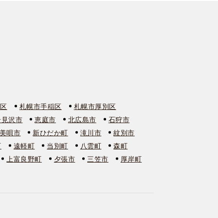
石区
札幌市手稲区
札幌市厚別区
岩見沢市
恵庭市
北広島市
石狩市
美唄市
新ひだか町
滝川市
紋別市
町
遠軽町
当別町
八雲町
森町
上富良野町
夕張市
三笠市
厚岸町