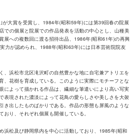
寂｣が大賞を受賞し、1984年(昭和59年)には第39回春の院展
貨店での個展と院展での作品発表を活動の中心とし、山種美
展への複数回に渡る招待出品、1986年(昭和61年)の再興
実力が認められ、1988年(昭和63年)には日本芸術院院友
く、浜松市北区滝沢町の自然豊かな地に自宅兼アトリエを
育、花樹を育成している。このように実際にモチーフとな
眼によって描かれる作品は、繊細な筆遣いにより高い写実
で表現された濃淡によって花鳥の愛らしさや美しさを大袈
引き出したものばかりである。作品の形態も屏風のような
ており、それぞれ個展も開催している。
浜松及び静岡県内を中心に活動しており、1985年(昭和