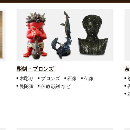
彫刻・ブロンズ
茶
木彫り
ブロンズ
石像
仏像
曼陀羅
仏教彫刻