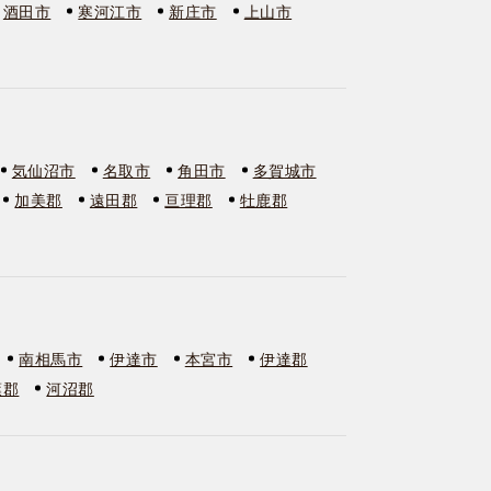
酒田市
寒河江市
新庄市
上山市
気仙沼市
名取市
角田市
多賀城市
加美郡
遠田郡
亘理郡
牡鹿郡
南相馬市
伊達市
本宮市
伊達郡
葉郡
河沼郡