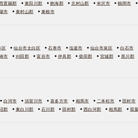
西置賜郡
東田川郡
飽海郡
北村山郡
米沢市
鶴岡市
陽市
東村山郡
東根市
林区
仙台市太白区
石巻市
塩釜市
仙台市泉区
白石市
崎市
刈田郡
富谷市
伊具郡
柴田郡
宮城郡
黒川郡
白河市
須賀川市
喜多方市
相馬市
二本松市
田村市
沼郡
東白川郡
石川郡
田村郡
西白河郡
相馬郡
双