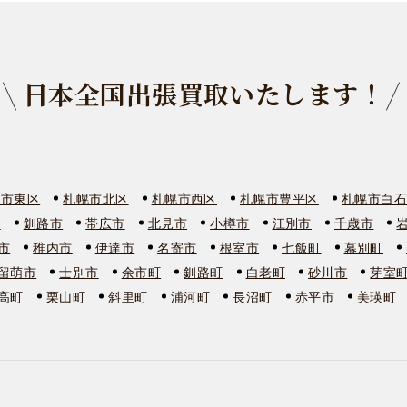
日本全国出張買取いたします！
幌市東区
札幌市北区
札幌市西区
札幌市豊平区
札幌市白
市
釧路市
帯広市
北見市
小樽市
江別市
千歳市
市
稚内市
伊達市
名寄市
根室市
七飯町
幕別町
留萌市
士別市
余市町
釧路町
白老町
砂川市
芽室
高町
栗山町
斜里町
浦河町
長沼町
赤平市
美瑛町