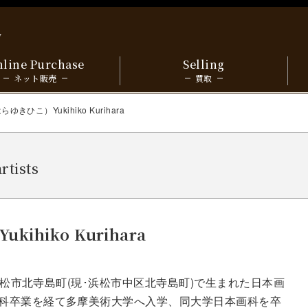
y
line Purchase
Selling
ネット販売
買取
きひこ）Yukihiko Kurihara
artists
hiko Kurihara
県浜松市北寺島町(現･浜松市中区北寺島町)で生まれた日本画
科卒業を経て多摩美術大学へ入学、同大学日本画科を卒