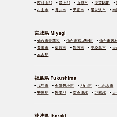
西村山郡
最上郡
山形市
東置賜郡
村山市
長井市
天童市
尾花沢市
南
宮城県 Miyagi
仙台市青葉区
仙台市宮城野区
仙台市若
登米市
栗原市
岩沼市
東松島市
大
本吉郡
福島県 Fukushima
福島市
会津若松市
郡山市
いわき市
安達郡
岩瀬郡
南会津郡
耶麻郡
大
茨城県 Ibaraki