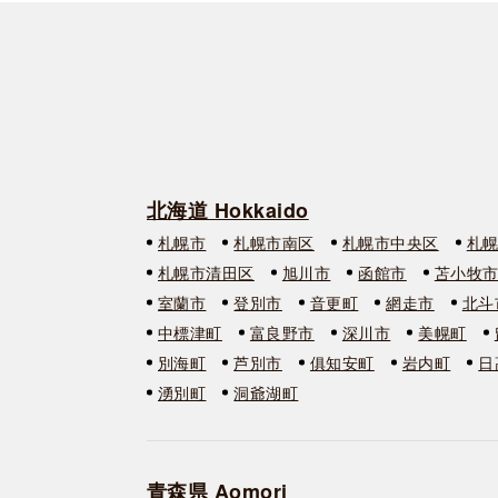
北海道 Hokkaido
札幌市
札幌市南区
札幌市中央区
札
札幌市清田区
旭川市
函館市
苫小牧
室蘭市
登別市
音更町
網走市
北斗
中標津町
富良野市
深川市
美幌町
別海町
芦別市
俱知安町
岩内町
日
湧別町
洞爺湖町
青森県 Aomori