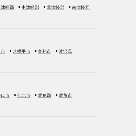
東津軽郡
中津軽郡
北津軽郡
南津軽郡
戸市
八幡平市
奥州市
滝沢氏
かほ市
仙北市
鹿角郡
鹿角市