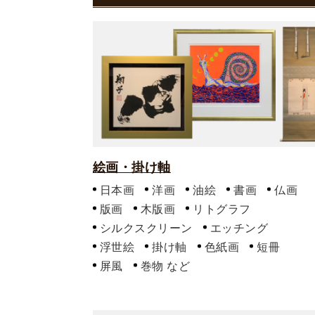
絵画・掛け軸
日本画
洋画
油絵
書画
仏画
版画
木版画
リトグラフ
シルクスクリーン
エッチング
浮世絵
掛け軸
色紙画
短冊
屏風
巻物