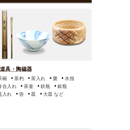
道具・陶磁器
茶碗
茶杓
茶入れ
棗
水指
香合入れ
茶釜
鉄瓶
銀瓶
花入れ
壺
皿
大皿