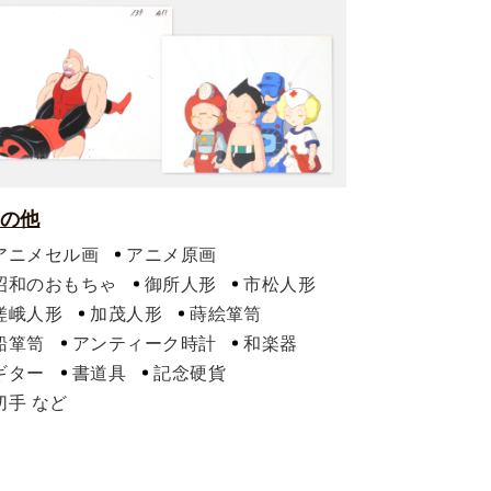
の他
アニメセル画
アニメ原画
昭和のおもちゃ
御所人形
市松人形
嵯峨人形
加茂人形
蒔絵箪笥
船箪笥
アンティーク時計
和楽器
ギター
書道具
記念硬貨
切手