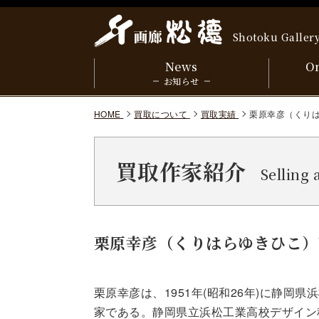
Shotoku Galler
News
On
お知らせ
HOME
買取について
買取実績
栗原幸彦（くりはらゆ
買取作家紹介
Selling 
栗原幸彦（くりはらゆきひこ）Yuki
栗原幸彦は、1951年(昭和26年)に静岡
家である。静岡県立浜松工業高校デザイン