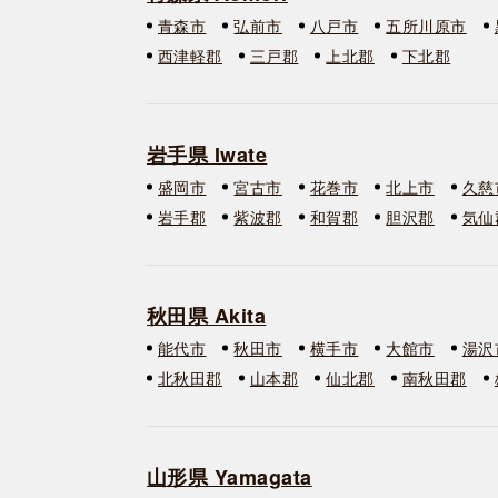
青森市
弘前市
八戸市
五所川原市
西津軽郡
三戸郡
上北郡
下北郡
岩手県 Iwate
盛岡市
宮古市
花巻市
北上市
久慈
岩手郡
紫波郡
和賀郡
胆沢郡
気仙
秋田県 Akita
能代市
秋田市
横手市
大館市
湯沢
北秋田郡
山本郡
仙北郡
南秋田郡
山形県 Yamagata