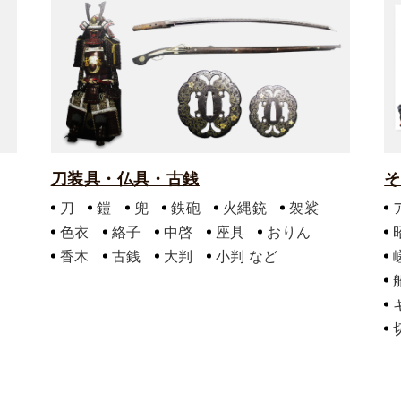
刀装具・仏具・古銭
そ
刀
鎧
兜
鉄砲
火縄銃
袈裟
色衣
絡子
中啓
座具
おりん
香木
古銭
大判
小判