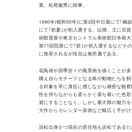
業。松尾敏男に師事。
1980年(昭和55年)に第2回中日展にて｢幽
にて｢初夏｣が初入選する。以降、主に百
術館賞展や東京セントラル美術館日本画大賞
第71回院展にて｢碧｣が初入選するなどその
に推挙されるが現在は無所属である。
花鳥画や四季折々の風景画を描くことが多
構え自らモチーフとなる鳥や動物たちを飼
る対象を常に身近に感じながら緻密な観察
性を持ちながらも柔らかく落ち着いた色彩
裟にすることなく、しかし最大限の魅力を
大作からカレンダー原画など幅広く手がけ
浜松出身かつ現在の居住地も浜松であるため