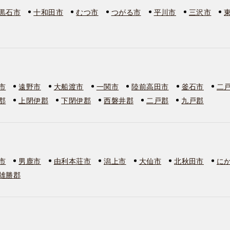
黒石市
十和田市
むつ市
つがる市
平川市
三沢市
市
遠野市
大船渡市
一関市
陸前高田市
釜石市
二
郡
上閉伊郡
下閉伊郡
西磐井郡
二戸郡
九戸郡
市
男鹿市
由利本荘市
潟上市
大仙市
北秋田市
に
雄勝郡