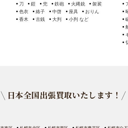
刀
鎧
兜
鉄砲
火縄銃
袈裟
色衣
絡子
中啓
座具
おりん
香木
古銭
大判
小判
日本全国出張買取いたします！
幌市東区
札幌市北区
札幌市西区
札幌市豊平区
札幌市白