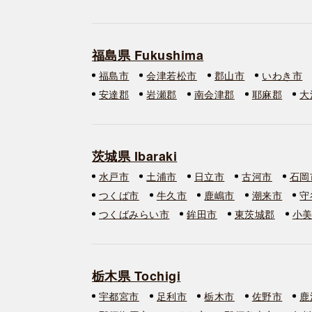
福島県 Fukushima
福島市
会津若松市
郡山市
いわき市
安達郡
岩瀬郡
南会津郡
耶麻郡
大
茨城県 Ibaraki
水戸市
土浦市
日立市
古河市
石岡
つくば市
牛久市
鹿嶋市
潮来市
守
つくばみらい市
鉾田市
東茨城郡
小
栃木県 Tochigi
宇都宮市
足利市
栃木市
佐野市
鹿