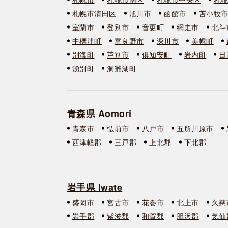
札幌市清田区
旭川市
函館市
苫小牧
室蘭市
登別市
音更町
網走市
北斗
中標津町
富良野市
深川市
美幌町
別海町
芦別市
俱知安町
岩内町
日
湧別町
洞爺湖町
青森県 Aomori
青森市
弘前市
八戸市
五所川原市
西津軽郡
三戸郡
上北郡
下北郡
岩手県 Iwate
盛岡市
宮古市
花巻市
北上市
久慈
岩手郡
紫波郡
和賀郡
胆沢郡
気仙