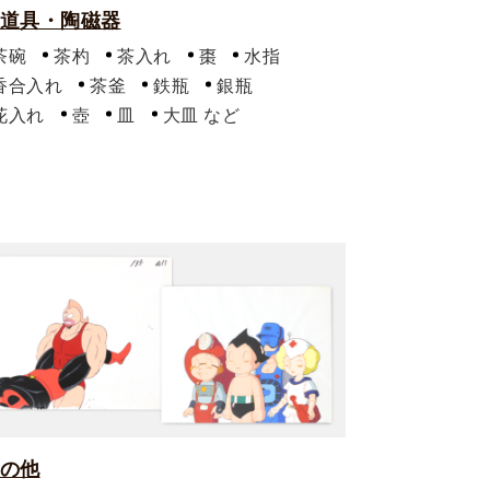
道具・陶磁器
茶碗
茶杓
茶入れ
棗
水指
香合入れ
茶釜
鉄瓶
銀瓶
花入れ
壺
皿
大皿
の他