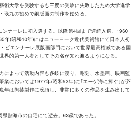
藝術大学を受験するも三度の受験に失敗したため大学進学
・瑛九の勧めで銅版画の制作を始める。
画ビエンナーレに初入選する。以降第4回まで連続入選、1960
965年(昭和40年)にはニューヨーク近代美術館にて日本人初
ア・ビエンナーレ展版画部門において世界最高権威である国
世界的第一人者としてその名が知れ渡るようになる。
力によって活動内容も多岐に渡り、彫刻、水墨画、映画監
においては1977年(昭和52年)に｢エーゲ海に捧ぐ｣が芥
晩年は陶芸製作に没頭し、非常に多くの作品を生み出して
め静岡県熱海市の自宅にて逝去。63歳であった。