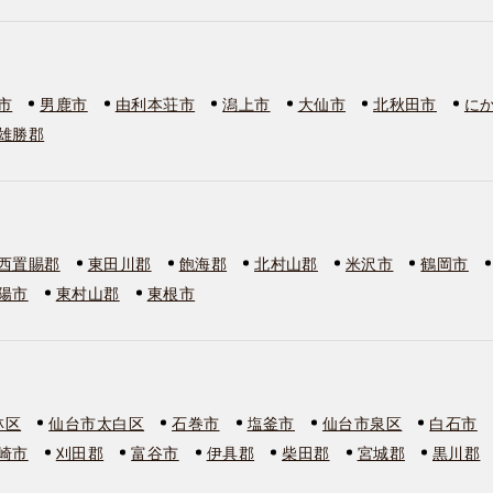
市
男鹿市
由利本荘市
潟上市
大仙市
北秋田市
に
雄勝郡
西置賜郡
東田川郡
飽海郡
北村山郡
米沢市
鶴岡市
陽市
東村山郡
東根市
林区
仙台市太白区
石巻市
塩釜市
仙台市泉区
白石市
崎市
刈田郡
富谷市
伊具郡
柴田郡
宮城郡
黒川郡