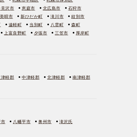
岩見沢市
恵庭市
北広島市
石狩市
美唄市
新ひだか町
滝川市
紋別市
町
遠軽町
当別町
八雲町
森町
上富良野町
夕張市
三笠市
厚岸町
東津軽郡
中津軽郡
北津軽郡
南津軽郡
戸市
八幡平市
奥州市
滝沢氏