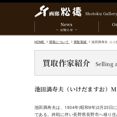
Shotoku Galler
News
On
お知らせ
HOME
買取について
買取実績
池田満寿夫（いけだ
買取作家紹介
Selling 
池田満寿夫（いけだますお）Masu
池田満寿夫は、1934年(昭和9年)2月2
である。終戦に伴い長野県長野市へ移り住