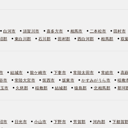
白河市
須賀川市
喜多方市
相馬市
二本松市
田村市
沼郡
東白川郡
石川郡
田村郡
西白河郡
相馬郡
双
市
結城市
龍ケ崎市
下妻市
常陸太田市
常総市
高
谷市
常陸大宮市
筑西市
坂東市
かすみがうら市
稲敷
美玉市
久慈郡
稲敷郡
結城郡
猿島郡
北相馬郡
那珂
沼市
日光市
小山市
下野市
芳賀郡
河内郡
下都賀