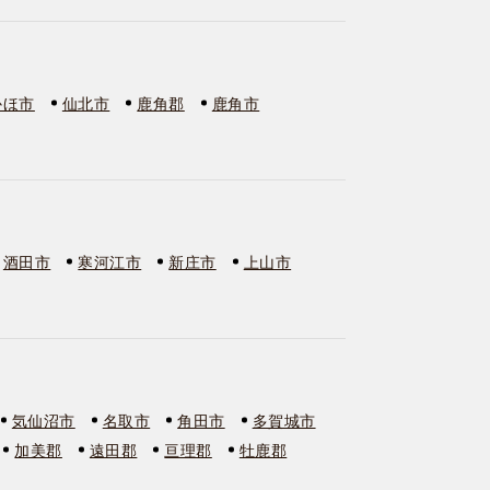
かほ市
仙北市
鹿角郡
鹿角市
酒田市
寒河江市
新庄市
上山市
気仙沼市
名取市
角田市
多賀城市
加美郡
遠田郡
亘理郡
牡鹿郡