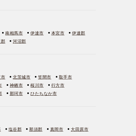
南相馬市
伊達市
本宮市
伊達郡
葉郡
河沼郡
萩市
北茨城市
笠間市
取手市
市
神栖市
桜川市
行方市
郡
那珂市
ひたちなか市
郡
塩谷郡
那須郡
真岡市
大田原市