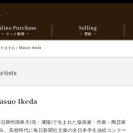
y
line Purchase
Selling
ネット販売
買取
ますお）Masuo Ikeda
artists
o Ikeda
3日に旧満州国奉天(現・瀋陽)で生まれた版画家・作家・陶芸家
み、高校時代に毎日新聞社主催の全日本学生油絵コンクー