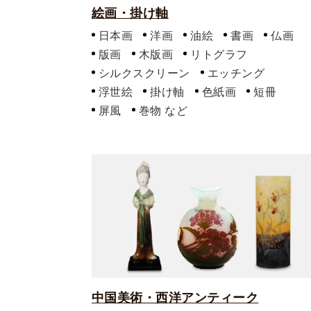
絵画・掛け軸
日本画
洋画
油絵
書画
仏画
版画
木版画
リトグラフ
シルクスクリーン
エッチング
浮世絵
掛け軸
色紙画
短冊
屏風
巻物
中国美術・西洋アンティーク