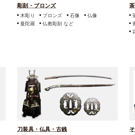
彫刻・ブロンズ
茶
木彫り
ブロンズ
石像
仏像
曼陀羅
仏教彫刻
刀装具・仏具・古銭
そ