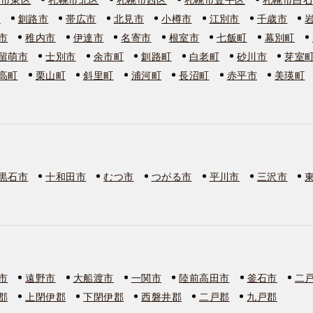
市
釧路市
帯広市
北見市
小樽市
江別市
千歳市
市
稚内市
伊達市
名寄市
根室市
七飯町
幕別町
留萌市
士別市
余市町
釧路町
白老町
砂川市
芽室
高町
栗山町
斜里町
浦河町
長沼町
赤平市
美瑛町
黒石市
十和田市
むつ市
つがる市
平川市
三沢市
市
遠野市
大船渡市
一関市
陸前高田市
釜石市
二
郡
上閉伊郡
下閉伊郡
西磐井郡
二戸郡
九戸郡