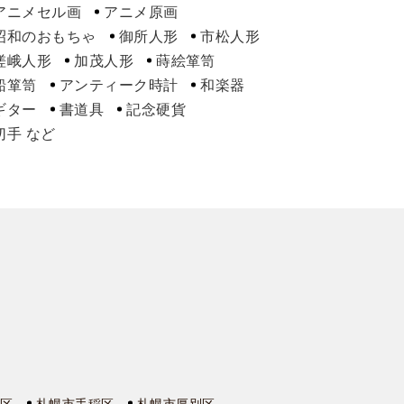
アニメセル画
アニメ原画
昭和のおもちゃ
御所人形
市松人形
嵯峨人形
加茂人形
蒔絵箪笥
船箪笥
アンティーク時計
和楽器
ギター
書道具
記念硬貨
切手
石区
札幌市手稲区
札幌市厚別区