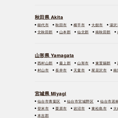
秋田県 Akita
能代市
秋田市
横手市
大館市
湯沢
北秋田郡
山本郡
仙北郡
南秋田郡
山形県 Yamagata
西村山郡
最上郡
山形市
東置賜郡
村山市
長井市
天童市
尾花沢市
南
宮城県 Miyagi
仙台市青葉区
仙台市宮城野区
仙台市若
登米市
栗原市
岩沼市
東松島市
大
本吉郡