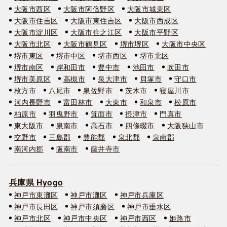
大阪市西区
大阪市阿倍野区
大阪市城東区
大阪市住吉区
大阪市東住吉区
大阪市西成区
大阪市淀川区
大阪市住之江区
大阪市平野区
大阪市北区
大阪市鶴見区
堺市堺区
大阪市中央区
堺市東区
堺市中区
堺市西区
堺市北区
堺市南区
岸和田市
豊中市
池田市
吹田市
堺市美原区
高槻市
泉大津市
貝塚市
守口市
枚方市
八尾市
泉佐野市
茨木市
寝屋川市
河内長野市
富田林市
大東市
和泉市
松原市
柏原市
羽曳野市
箕面市
摂津市
門真市
東大阪市
泉南市
高石市
四條畷市
大阪狭山市
交野市
三島郡
豊能郡
泉北郡
泉南郡
南河内郡
阪南市
藤井寺市
兵庫県 Hyogo
神戸市東灘区
神戸市灘区
神戸市兵庫区
神戸市長田区
神戸市須磨区
神戸市垂水区
神戸市北区
神戸市中央区
神戸市西区
姫路市