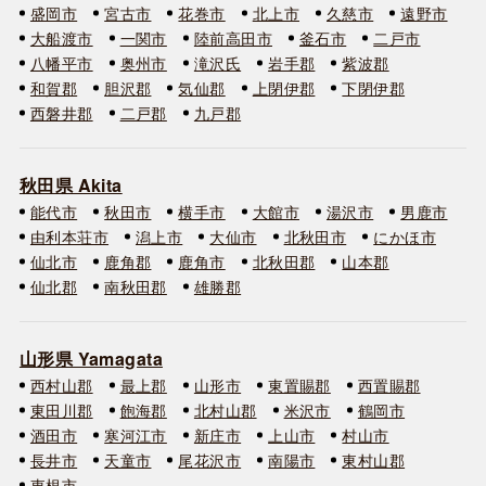
盛岡市
宮古市
花巻市
北上市
久慈市
遠野市
大船渡市
一関市
陸前高田市
釜石市
二戸市
八幡平市
奥州市
滝沢氏
岩手郡
紫波郡
和賀郡
胆沢郡
気仙郡
上閉伊郡
下閉伊郡
西磐井郡
二戸郡
九戸郡
秋田県 Akita
能代市
秋田市
横手市
大館市
湯沢市
男鹿市
由利本荘市
潟上市
大仙市
北秋田市
にかほ市
仙北市
鹿角郡
鹿角市
北秋田郡
山本郡
仙北郡
南秋田郡
雄勝郡
山形県 Yamagata
西村山郡
最上郡
山形市
東置賜郡
西置賜郡
東田川郡
飽海郡
北村山郡
米沢市
鶴岡市
酒田市
寒河江市
新庄市
上山市
村山市
長井市
天童市
尾花沢市
南陽市
東村山郡
東根市