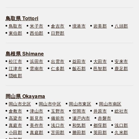
鳥取県 Tottori
鳥取市
米子市
倉吉市
境港市
岩美郡
八頭郡
東伯郡
西伯郡
日野郡
島根県 Shimane
松江市
浜田市
出雲市
益田市
大田市
安来市
江津市
雲南市
仁多郡
飯石郡
邑智郡
鹿足郡
隠岐郡
岡山県 Okayama
岡山市北区
岡山市中区
岡山市東区
岡山市南区
倉敷市
津山市
玉野市
笠岡市
井原市
総社市
高梁市
新見市
備前市
瀬戸内市
赤磐市
真庭市
美作市
浅口市
和気郡
都窪郡
浅口郡
小田郡
真庭郡
苫田郡
勝田郡
英田郡
久米郡