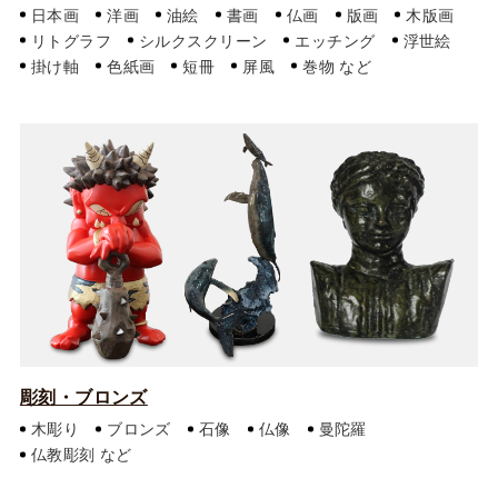
日本画
洋画
油絵
書画
仏画
版画
木版画
リトグラフ
シルクスクリーン
エッチング
浮世絵
掛け軸
色紙画
短冊
屏風
巻物
彫刻・ブロンズ
木彫り
ブロンズ
石像
仏像
曼陀羅
仏教彫刻