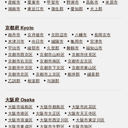
彦根市
栗東市
甲賀市
野洲市
高島市
米原市
湖南市
東近江市
蒲生郡
愛知郡
犬上郡
京都府 Kyoto
南丹市
京丹後市
京田辺市
八幡市
長岡京市
木津川市
向日市
城陽市
亀岡市
宮津市
宇治市
綾部市
久世郡
舞鶴市
福知山市
京都市西京区
京都市山科区
京都市伏見区
京都市右京区
京都市南区
京都市左京区
京都市中京区
京都市下京区
京都市東山区
京都市北区
京都市上京区
船井郡
綴喜郡
乙訓郡
相楽郡
与謝郡
大阪府 Osaka
大阪市福島区
大阪市都島区
大阪市此花区
大阪市港区
大阪市大正区
大阪市天王寺区
大阪市浪速区
大阪市西淀川区
大阪市東淀川区
大阪市東成区
大阪市生野区
大阪市旭区