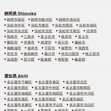
静岡県 Shizuoka
静岡市葵区
静岡市駿河区
静岡市清水区
浜松市中区
浜松市東区
浜松市西区
浜松市南区
浜松市浜北区
浜松市北区
浜松市天竜区
沼津市
熱海市
三島市
富士宮市
島田市
富士市
磐田市
伊東市
焼津市
掛川市
藤枝市
御殿場市
袋井市
下田市
裾野市
湖西市
伊豆市
御前崎市
菊川市
伊豆の国市
牧之原市
加茂郡
田方郡
駿東郡
周智郡
榛原郡
愛知県 Aichi
名古屋市千種区
名古屋市東区
名古屋市北区
名古屋市西区
名古屋市中村区
名古屋市昭和区
名古屋市瑞穂区
名古屋市熱田区
名古屋市中川区
名古屋市港区
名古屋市南区
名古屋市緑区
名古屋市名東区
名古屋市守山区
名古屋市天白区
岡崎市
一宮市
豊橋市
瀬戸市
半田市