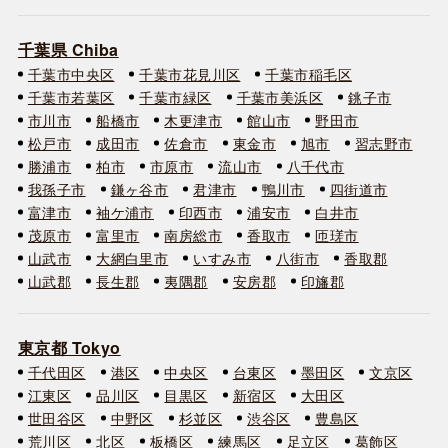
千葉県 Chiba
千葉市中央区
千葉市花見川区
千葉市稲毛区
千葉市若葉区
千葉市緑区
千葉市美浜区
銚子市
市川市
船橋市
木更津市
館山市
野田市
松戸市
成田市
佐倉市
東金市
旭市
習志野市
勝浦市
柏市
市原市
流山市
八千代市
我孫子市
鎌ヶ谷市
君津市
鴨川市
四街道市
富津市
袖ケ浦市
印西市
浦安市
白井市
茂原市
富里市
南房総市
香取市
匝瑳市
山武市
大網白里市
いすみ市
八街市
香取郡
山武郡
長生郡
夷隅郡
安房郡
印旛郡
東京都 Tokyo
千代田区
港区
中央区
台東区
墨田区
文京区
江東区
品川区
目黒区
新宿区
大田区
世田谷区
中野区
杉並区
渋谷区
豊島区
荒川区
北区
板橋区
練馬区
足立区
葛飾区