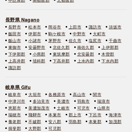
長野県 Nagano
長野市
松本市
岡谷市
上田市
諏訪市
須坂市
飯田市
伊那市
駒ケ根市
中野市
大町市
飯山市
小諸市
茅野市
佐久市
塩尻市
千曲市
東御市
安曇野市
北佐久郡
南佐久郡
上伊那郡
下伊那郡
小県郡
東筑摩郡
北安曇郡
木曽郡
上高井郡
埴科郡
下高井郡
上水内郡
下水内郡
諏訪郡
岐阜県 Gifu
岐阜市
大垣市
各務原市
高山市
関市
中津川市
多治見市
美濃市
羽島市
瑞浪市
恵那市
美濃加茂市
土岐市
可児市
山県市
瑞穂市
飛騨市
本巣市
郡上市
下呂市
海津市
養老郡
不破郡
安八郡
羽島郡
本巣郡
加茂郡
揖斐郡
大野郡
可児郡