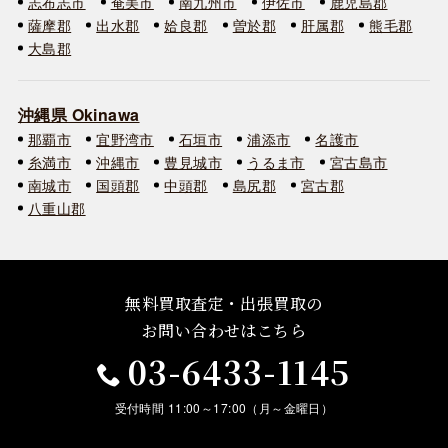
志布志市
奄美市
南九州市
伊佐市
鹿児島郡
薩摩郡
出水郡
姶良郡
曽於郡
肝属郡
熊毛郡
大島郡
沖縄県 Okinawa
那覇市
宜野湾市
石垣市
浦添市
名護市
糸満市
沖縄市
豊見城市
うるま市
宮古島市
南城市
国頭郡
中頭郡
島尻郡
宮古郡
八重山郡
無料買取査定・出張買取の
お問い合わせはこちら
03-6433-1145
受付時間 11:00～17:00（月～金曜日）