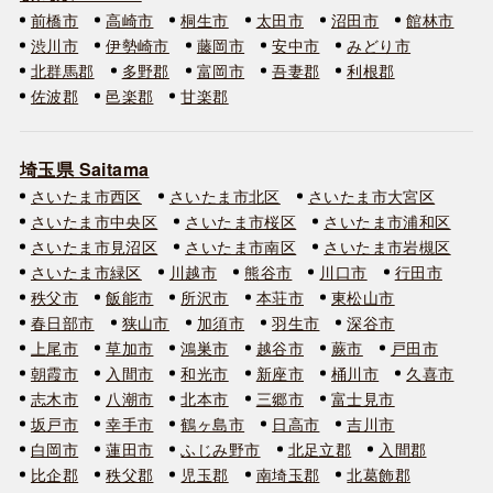
前橋市
高崎市
桐生市
太田市
沼田市
館林市
渋川市
伊勢崎市
藤岡市
安中市
みどり市
北群馬郡
多野郡
富岡市
吾妻郡
利根郡
佐波郡
邑楽郡
甘楽郡
埼玉県 Saitama
さいたま市西区
さいたま市北区
さいたま市大宮区
さいたま市中央区
さいたま市桜区
さいたま市浦和区
さいたま市見沼区
さいたま市南区
さいたま市岩槻区
さいたま市緑区
川越市
熊谷市
川口市
行田市
秩父市
飯能市
所沢市
本荘市
東松山市
春日部市
狭山市
加須市
羽生市
深谷市
上尾市
草加市
鴻巣市
越谷市
蕨市
戸田市
朝霞市
入間市
和光市
新座市
桶川市
久喜市
志木市
八潮市
北本市
三郷市
富士見市
坂戸市
幸手市
鶴ヶ島市
日高市
吉川市
白岡市
蓮田市
ふじみ野市
北足立郡
入間郡
比企郡
秩父郡
児玉郡
南埼玉郡
北葛飾郡