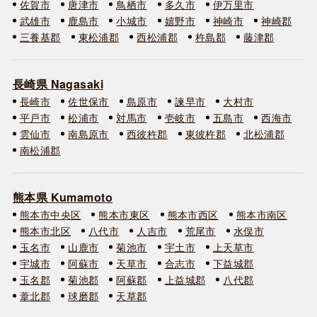
佐賀市
唐津市
鳥栖市
多久市
伊万里市
武雄市
鹿島市
小城市
嬉野市
神崎市
神崎郡
三養基郡
東松浦郡
西松浦郡
杵島郡
藤津郡
長崎県 Nagasaki
長崎市
佐世保市
島原市
諫早市
大村市
平戸市
松浦市
対馬市
壱岐市
五島市
西海市
雲仙市
南島原市
西彼杵郡
東彼杵郡
北松浦郡
南松浦郡
熊本県 Kumamoto
熊本市中央区
熊本市東区
熊本市西区
熊本市南区
熊本市北区
八代市
人吉市
荒尾市
水俣市
玉名市
山鹿市
菊池市
宇土市
上天草市
宇城市
阿蘇市
天草市
合志市
下益城郡
玉名郡
菊池郡
阿蘇郡
上益城郡
八代郡
葦北郡
球磨郡
天草郡