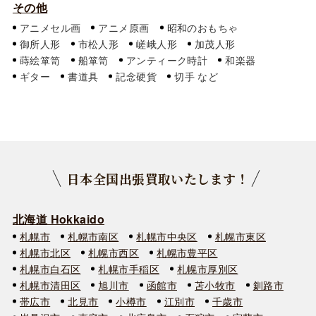
その他
アニメセル画
アニメ原画
昭和のおもちゃ
御所人形
市松人形
嵯峨人形
加茂人形
蒔絵箪笥
船箪笥
アンティーク時計
和楽器
ギター
書道具
記念硬貨
切手
日本全国出張買取いたします！
北海道 Hokkaido
札幌市
札幌市南区
札幌市中央区
札幌市東区
札幌市北区
札幌市西区
札幌市豊平区
札幌市白石区
札幌市手稲区
札幌市厚別区
札幌市清田区
旭川市
函館市
苫小牧市
釧路市
帯広市
北見市
小樽市
江別市
千歳市