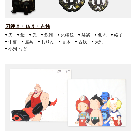
刀装具・仏具・古銭
刀
鎧
兜
鉄砲
火縄銃
袈裟
色衣
絡子
中啓
座具
おりん
香木
古銭
大判
小判