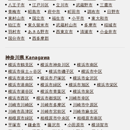
八王子市
江戸川区
立川市
武蔵野市
三鷹市
青梅市
昭島市
府中市
町田市
調布市
日野市
東村山市
国立市
福生市
小平市
東大和市
狛江市
東久留米市
武蔵村山市
多摩市
稲城市
羽村市
あきる野市
西東京市
清瀬市
小金井市
国分寺市
西多摩郡
神奈川県 Kanagawa
横浜市鶴見区
横浜市神奈川区
横浜市南区
横浜市保土ヶ谷区
横浜市磯子区
横浜市中区
横浜市港北区
横浜市戸塚区
横浜市金沢区
横浜市港南区
横浜市緑区
横浜市旭区
横浜市栄区
横浜市瀬谷区
横浜市青葉区
横浜市泉区
横浜市西区
横浜市都筑区
川崎市幸区
川崎市川崎区
川崎市多摩区
川崎市中原区
川崎市高津区
川崎市宮前区
川崎市麻生区
相模原市緑区
相模原市中央区
相模原市南区
平塚市
鎌倉市
藤沢市
小田原市
横須賀市