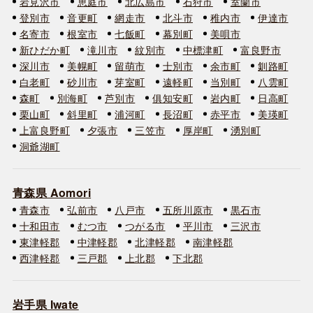
岩見沢市
恵庭市
北広島市
石狩市
室蘭市
登別市
音更町
網走市
北斗市
稚内市
伊達市
名寄市
根室市
七飯町
幕別町
美唄市
新ひだか町
滝川市
紋別市
中標津町
富良野市
深川市
美幌町
留萌市
士別市
余市町
釧路町
白老町
砂川市
芽室町
遠軽町
当別町
八雲町
森町
別海町
芦別市
俱知安町
岩内町
日高町
栗山町
斜里町
浦河町
長沼町
赤平市
美瑛町
上富良野町
夕張市
三笠市
厚岸町
湧別町
洞爺湖町
青森県 Aomori
青森市
弘前市
八戸市
五所川原市
黒石市
十和田市
むつ市
つがる市
平川市
三沢市
東津軽郡
中津軽郡
北津軽郡
南津軽郡
西津軽郡
三戸郡
上北郡
下北郡
岩手県 Iwate