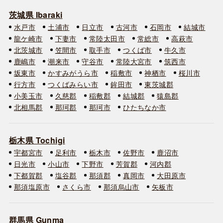
茨城県 Ibaraki
水戸市
土浦市
日立市
古河市
石岡市
結城市
龍ケ崎市
下妻市
常陸太田市
常総市
高萩市
北茨城市
笠間市
取手市
つくば市
牛久市
鹿嶋市
潮来市
守谷市
常陸大宮市
筑西市
坂東市
かすみがうら市
稲敷市
神栖市
桜川市
行方市
つくばみらい市
鉾田市
東茨城郡
小美玉市
久慈郡
稲敷郡
結城郡
猿島郡
北相馬郡
那珂郡
那珂市
ひたちなか市
栃木県 Tochigi
宇都宮市
足利市
栃木市
佐野市
鹿沼市
日光市
小山市
下野市
芳賀郡
河内郡
下都賀郡
塩谷郡
那須郡
真岡市
大田原市
那須塩原市
さくら市
那須烏山市
矢板市
群馬県 Gunma