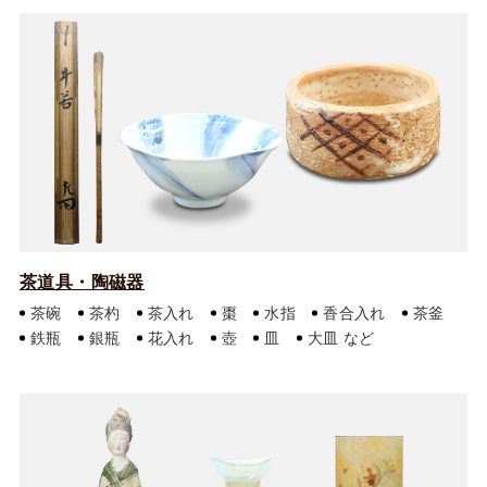
茶道具・陶磁器
茶碗
茶杓
茶入れ
棗
水指
香合入れ
茶釜
鉄瓶
銀瓶
花入れ
壺
皿
大皿