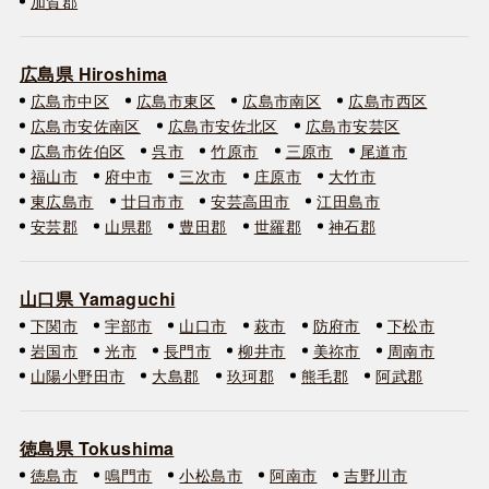
加賀郡
広島県 Hiroshima
広島市中区
広島市東区
広島市南区
広島市西区
広島市安佐南区
広島市安佐北区
広島市安芸区
広島市佐伯区
呉市
竹原市
三原市
尾道市
福山市
府中市
三次市
庄原市
大竹市
東広島市
廿日市市
安芸高田市
江田島市
安芸郡
山県郡
豊田郡
世羅郡
神石郡
山口県 Yamaguchi
下関市
宇部市
山口市
萩市
防府市
下松市
岩国市
光市
長門市
柳井市
美祢市
周南市
山陽小野田市
大島郡
玖珂郡
熊毛郡
阿武郡
徳島県 Tokushima
徳島市
鳴門市
小松島市
阿南市
吉野川市