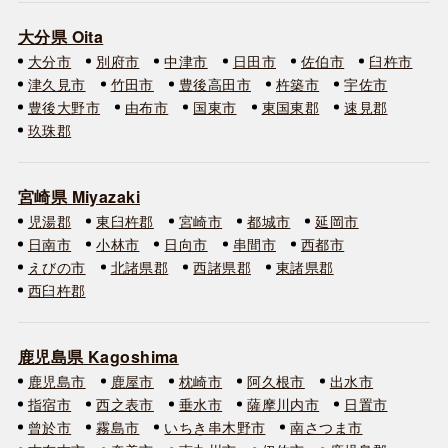
大分県 Oita
大分市
別府市
中津市
日田市
佐伯市
臼杵市
津久見市
竹田市
豊後高田市
杵築市
宇佐市
豊後大野市
由布市
国東市
東国東郡
速見郡
玖珠郡
宮崎県 Miyazaki
児湯郡
東臼杵郡
宮崎市
都城市
延岡市
日南市
小林市
日向市
串間市
西都市
えびの市
北諸県郡
西諸県郡
東諸県郡
西臼杵郡
鹿児島県 Kagoshima
鹿児島市
鹿屋市
枕崎市
阿久根市
出水市
指宿市
西之表市
垂水市
薩摩川内市
日置市
曾於市
霧島市
いちき串木野市
南さつま市