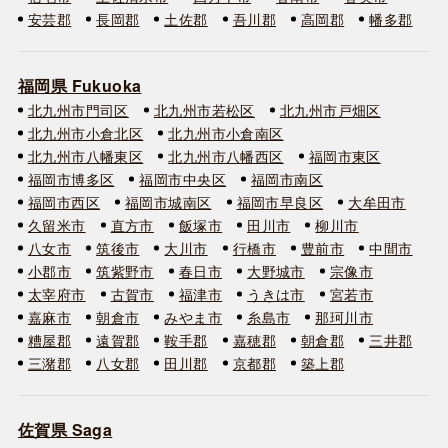
安芸郡
長岡郡
土佐郡
吾川郡
高岡郡
幡多郡
福岡県 Fukuoka
北九州市門司区
北九州市若松区
北九州市戸畑区
北九州市小倉北区
北九州市小倉南区
北九州市八幡東区
北九州市八幡西区
福岡市東区
福岡市博多区
福岡市中央区
福岡市南区
福岡市西区
福岡市城南区
福岡市早良区
大牟田市
久留米市
直方市
飯塚市
田川市
柳川市
八女市
筑後市
大川市
行橋市
豊前市
中間市
小郡市
筑紫野市
春日市
大野城市
宗像市
太宰府市
古賀市
福津市
うきは市
宮若市
嘉麻市
朝倉市
みやま市
糸島市
那珂川市
糟屋郡
遠賀郡
鞍手郡
嘉穂郡
朝倉郡
三井郡
三潴郡
八女郡
田川郡
京都郡
築上郡
佐賀県 Saga