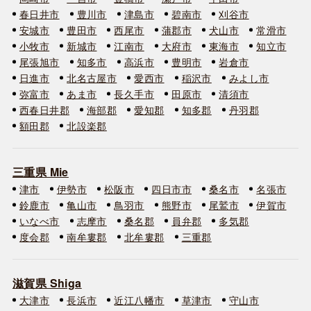
春日井市
豊川市
津島市
碧南市
刈谷市
安城市
豊田市
西尾市
蒲郡市
犬山市
常滑市
小牧市
新城市
江南市
大府市
東海市
知立市
尾張旭市
知多市
高浜市
豊明市
岩倉市
日進市
北名古屋市
愛西市
稲沢市
みよし市
弥富市
あま市
長久手市
田原市
清須市
西春日井郡
海部郡
愛知郡
知多郡
丹羽郡
額田郡
北設楽郡
三重県 Mie
津市
伊勢市
松阪市
四日市市
桑名市
名張市
鈴鹿市
亀山市
鳥羽市
熊野市
尾鷲市
伊賀市
いなべ市
志摩市
桑名郡
員弁郡
多気郡
度会郡
南牟婁郡
北牟婁郡
三重郡
滋賀県 Shiga
大津市
長浜市
近江八幡市
草津市
守山市