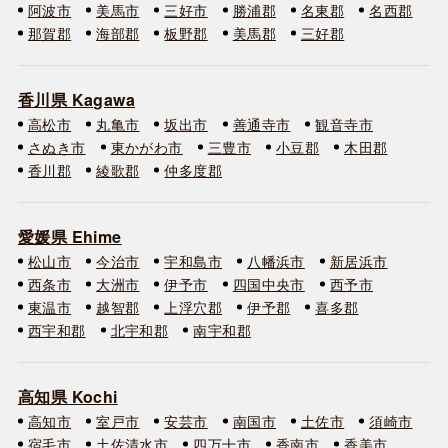
阿波市
美馬市
三好市
勝浦郡
名東郡
名西郡
那賀郡
海部郡
板野郡
美馬郡
三好郡
香川県 Kagawa
高松市
丸亀市
坂出市
善通寺市
観音寺市
さぬき市
東かがわ市
三豊市
小豆郡
木田郡
香川郡
綾歌郡
仲多度郡
愛媛県 Ehime
松山市
今治市
宇和島市
八幡浜市
新居浜市
西条市
大洲市
伊予市
四国中央市
西予市
東温市
越智郡
上浮穴郡
伊予郡
喜多郡
西宇和郡
北宇和郡
南宇和郡
高知県 Kochi
高知市
室戸市
安芸市
南国市
土佐市
須崎市
宿毛市
土佐清水市
四万十市
香南市
香美市