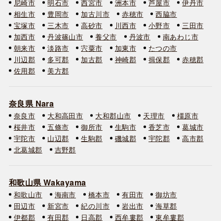
尼崎市
明石市
西宮市
洲本市
芦屋市
伊丹市
相生市
豊岡市
加古川市
赤穂市
西脇市
宝塚市
三木市
高砂市
川西市
小野市
三田市
加西市
丹波篠山市
養父市
丹波市
南あわじ市
朝来市
淡路市
宍粟市
加東市
たつの市
川辺郡
多可郡
加古郡
神崎郡
揖保郡
赤穂郡
佐用郡
美方郡
奈良県 Nara
奈良市
大和高田市
大和郡山市
天理市
橿原市
桜井市
五條市
御所市
生駒市
香芝市
葛城市
宇陀市
山辺郡
生駒郡
磯城郡
宇陀郡
高市郡
北葛城郡
吉野郡
和歌山県 Wakayama
和歌山市
海南市
橋本市
有田市
御坊市
田辺市
新宮市
紀の川市
岩出市
海草郡
伊都郡
有田郡
日高郡
西牟婁郡
東牟婁郡