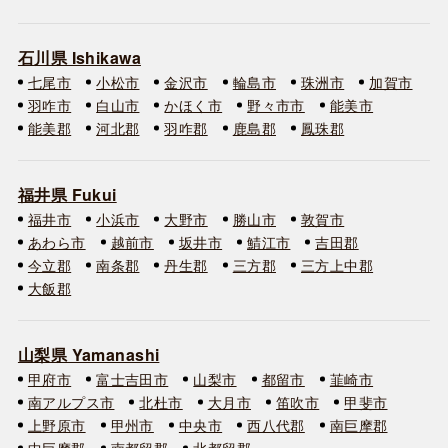
石川県 Ishikawa
七尾市
小松市
金沢市
輪島市
珠洲市
加賀市
羽咋市
白山市
かほく市
野々市市
能美市
能美郡
河北郡
羽咋郡
鹿島郡
鳳珠郡
福井県 Fukui
福井市
小浜市
大野市
勝山市
敦賀市
あわら市
越前市
坂井市
鯖江市
吉田郡
今立郡
南条郡
丹生郡
三方郡
三方上中郡
大飯郡
山梨県 Yamanashi
甲府市
富士吉田市
山梨市
都留市
韮崎市
南アルプス市
北杜市
大月市
笛吹市
甲斐市
上野原市
甲州市
中央市
西八代郡
南巨摩郡
中巨摩郡
南都留郡
北都留郡