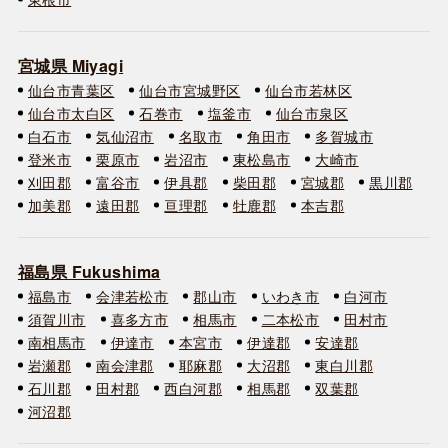
宮城県 Miyagi
仙台市青葉区
仙台市宮城野区
仙台市若林区
仙台市太白区
石巻市
塩釜市
仙台市泉区
白石市
気仙沼市
名取市
角田市
多賀城市
登米市
栗原市
岩沼市
東松島市
大崎市
刈田郡
富谷市
伊具郡
柴田郡
宮城郡
黒川郡
加美郡
遠田郡
亘理郡
牡鹿郡
本吉郡
福島県 Fukushima
福島市
会津若松市
郡山市
いわき市
白河市
須賀川市
喜多方市
相馬市
二本松市
田村市
南相馬市
伊達市
本宮市
伊達郡
安達郡
岩瀬郡
南会津郡
耶麻郡
大沼郡
東白川郡
石川郡
田村郡
西白河郡
相馬郡
双葉郡
河沼郡