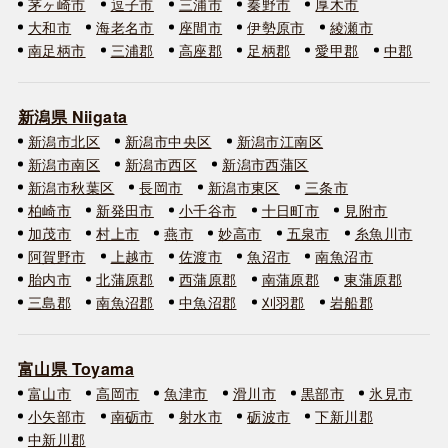
茅ヶ崎市
逗子市
三浦市
秦野市
厚木市
大和市
海老名市
座間市
伊勢原市
綾瀬市
南足柄市
三浦郡
高座郡
足柄郡
愛甲郡
中郡
新潟県 Niigata
新潟市北区
新潟市中央区
新潟市江南区
新潟市南区
新潟市西区
新潟市西蒲区
新潟市秋葉区
長岡市
新潟市東区
三条市
柏崎市
新発田市
小千谷市
十日町市
見附市
加茂市
村上市
燕市
妙高市
五泉市
糸魚川市
阿賀野市
上越市
佐渡市
魚沼市
南魚沼市
胎内市
北蒲原郡
西蒲原郡
南蒲原郡
東蒲原郡
三島郡
南魚沼郡
中魚沼郡
刈羽郡
岩船郡
富山県 Toyama
富山市
高岡市
魚津市
滑川市
黒部市
氷見市
小矢部市
南砺市
射水市
砺波市
下新川郡
中新川郡